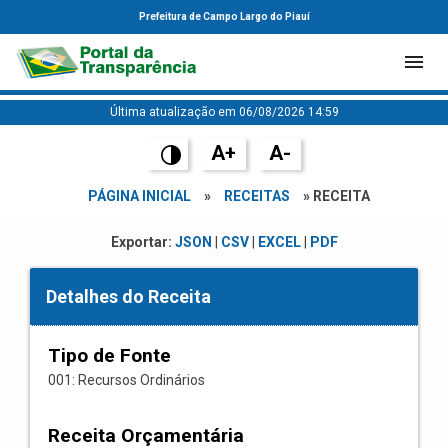
Prefeitura de Campo Largo do Piauí
Última atualização em 06/08/2026 14:59
A+
A-
PÁGINA INICIAL
»
RECEITAS
» RECEITA
Exportar:
JSON
|
CSV
|
EXCEL
|
PDF
Detalhes do Receita
Tipo de Fonte
001: Recursos Ordinários
Receita Orçamentária