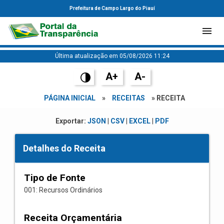
Prefeitura de Campo Largo do Piauí
Última atualização em 05/08/2026 11:24
A+
A-
PÁGINA INICIAL
»
RECEITAS
» RECEITA
Exportar:
JSON
|
CSV
|
EXCEL
|
PDF
Detalhes do Receita
Tipo de Fonte
001: Recursos Ordinários
Receita Orçamentária