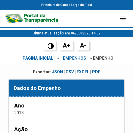
Prefeitura de Campo Largo do Piauí
Última atualização em 06/08/2026 14:59
A+
A-
PÁGINA INICIAL
»
EMPENHOS
» EMPENHO
Exportar:
JSON
|
CSV
|
EXCEL
|
PDF
Dados do Empenho
Ano
2018
Ação