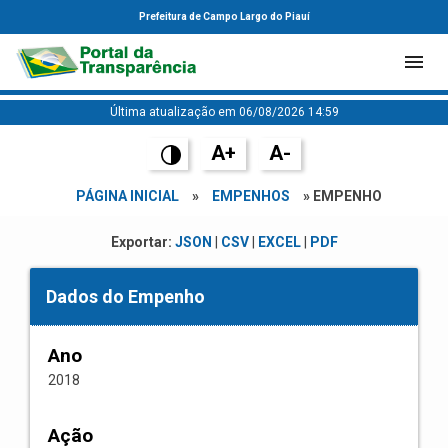
Prefeitura de Campo Largo do Piauí
Última atualização em 06/08/2026 14:59
A+
A-
PÁGINA INICIAL
»
EMPENHOS
» EMPENHO
Exportar:
JSON
|
CSV
|
EXCEL
|
PDF
Dados do Empenho
Ano
2018
Ação