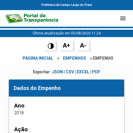
Prefeitura de Campo Largo do Piauí
Última atualização em 05/08/2026 11:24
A+
A-
PÁGINA INICIAL
»
EMPENHOS
» EMPENHO
Exportar:
JSON
|
CSV
|
EXCEL
|
PDF
Dados do Empenho
Ano
2018
Ação