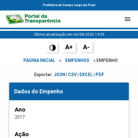
Prefeitura de Campo Largo do Piauí
Última atualização em 06/08/2026 14:59
A+
A-
PÁGINA INICIAL
»
EMPENHOS
» EMPENHO
Exportar:
JSON
|
CSV
|
EXCEL
|
PDF
Dados do Empenho
Ano
2017
Ação