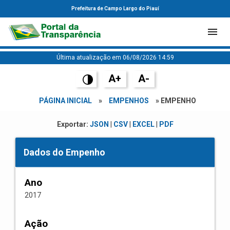
Prefeitura de Campo Largo do Piauí
Última atualização em 06/08/2026 14:59
A+
A-
PÁGINA INICIAL
»
EMPENHOS
» EMPENHO
Exportar:
JSON
|
CSV
|
EXCEL
|
PDF
Dados do Empenho
Ano
2017
Ação