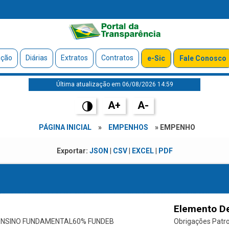
ação
Diárias
Extratos
Contratos
e-Sic
Fale Conosco
Última atualização em 06/08/2026 14:59
A+
A-
PÁGINA INICIAL
»
EMPENHOS
» EMPENHO
Exportar:
JSON
|
CSV
|
EXCEL
|
PDF
Elemento D
ENSINO FUNDAMENTAL60% FUNDEB
Obrigações Patr