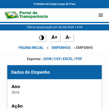
Prefeitura de Campo Largo do Piauí
Última atualização em 06/08/2026 14:59
A+
A-
PÁGINA INICIAL
»
EMPENHOS
» EMPENHO
Exportar:
JSON
|
CSV
|
EXCEL
|
PDF
Dados do Empenho
Ano
2016
Ação