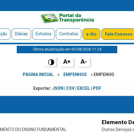
ação
Diárias
Extratos
Contratos
e-Sic
Fale Conosco
Última atualização em 05/08/2026 11:24
A+
A-
PÁGINA INICIAL
»
EMPENHOS
» EMPENHO
Exportar:
JSON
|
CSV
|
EXCEL
|
PDF
Elemento D
IMENTO DO ENSINO FUNDAMENTAL
Outros Serviços d