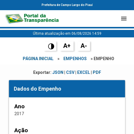
Prefeitura de Campo Largo do Piauí
Última atualização em 06/08/2026 14:59
A+
A-
PÁGINA INICIAL
»
EMPENHOS
» EMPENHO
Exportar:
JSON
|
CSV
|
EXCEL
|
PDF
Dados do Empenho
Ano
2017
Ação