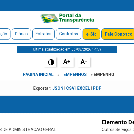
ação
Diárias
Extratos
Contratos
e-Sic
Fale Conosco
Última atualização em 06/08/2026 14:59
A+
A-
PÁGINA INICIAL
»
EMPENHOS
» EMPENHO
Exportar:
JSON
|
CSV
|
EXCEL
|
PDF
Elemento D
 DE ADMINISTRACAO GERAL
Outros Serviços d