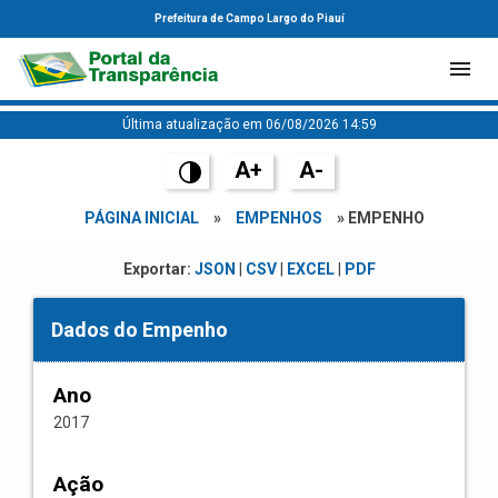
Prefeitura de Campo Largo do Piauí
Última atualização em 06/08/2026 14:59
A+
A-
PÁGINA INICIAL
»
EMPENHOS
» EMPENHO
Exportar:
JSON
|
CSV
|
EXCEL
|
PDF
Dados do Empenho
Ano
2017
Ação