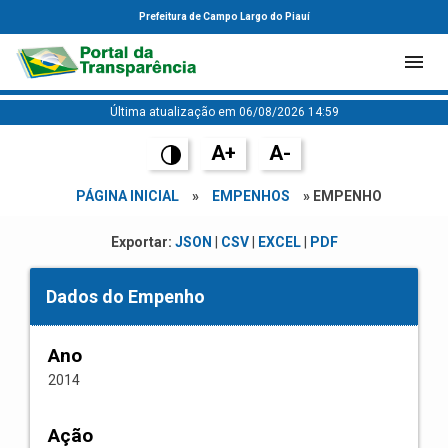
Prefeitura de Campo Largo do Piauí
Última atualização em 06/08/2026 14:59
A+
A-
PÁGINA INICIAL
»
EMPENHOS
» EMPENHO
Exportar:
JSON
|
CSV
|
EXCEL
|
PDF
Dados do Empenho
Ano
2014
Ação