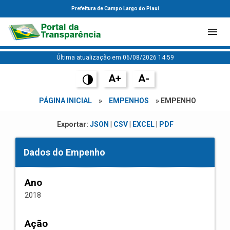
Prefeitura de Campo Largo do Piauí
Última atualização em 06/08/2026 14:59
A+
A-
PÁGINA INICIAL
»
EMPENHOS
» EMPENHO
Exportar:
JSON
|
CSV
|
EXCEL
|
PDF
Dados do Empenho
Ano
2018
Ação