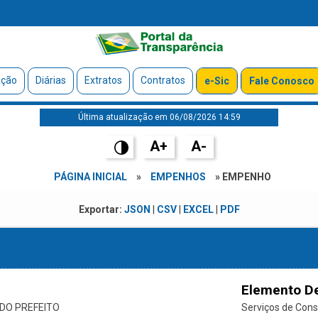
ação
Diárias
Extratos
Contratos
e-Sic
Fale Conosco
Última atualização em 06/08/2026 14:59
A+
A-
PÁGINA INICIAL
»
EMPENHOS
» EMPENHO
Exportar:
JSON
|
CSV
|
EXCEL
|
PDF
Elemento D
DO PREFEITO
Serviços de Cons