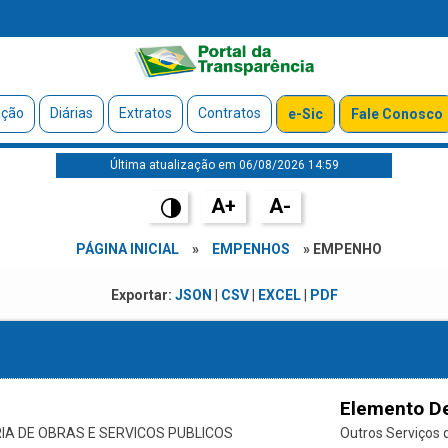
ação
Diárias
Extratos
Contratos
e-Sic
Fale Conosco
Última atualização em 06/08/2026 14:59
A+
A-
PÁGINA INICIAL
»
EMPENHOS
» EMPENHO
Exportar:
JSON
|
CSV
|
EXCEL
|
PDF
Elemento D
IA DE OBRAS E SERVICOS PUBLICOS
Outros Serviços d