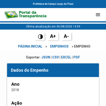
Prefeitura de Campo Largo do Piauí
Última atualização em 06/08/2026 14:59
A+
A-
PÁGINA INICIAL
»
EMPENHOS
» EMPENHO
Exportar:
JSON
|
CSV
|
EXCEL
|
PDF
Dados do Empenho
Ano
2018
Ação