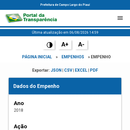
Prefeitura de Campo Largo do Piauí
Última atualização em 06/08/2026 14:59
A+
A-
PÁGINA INICIAL
»
EMPENHOS
» EMPENHO
Exportar:
JSON
|
CSV
|
EXCEL
|
PDF
Dados do Empenho
Ano
2018
Ação