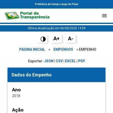
Prefeitura de Campo Largo do Piauí
Última atualização em 06/08/2026 14:59
A+
A-
PÁGINA INICIAL
»
EMPENHOS
» EMPENHO
Exportar:
JSON
|
CSV
|
EXCEL
|
PDF
Dados do Empenho
Ano
2018
Ação