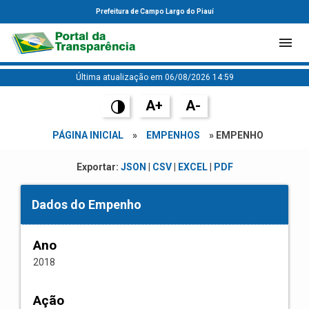
Prefeitura de Campo Largo do Piauí
Última atualização em 06/08/2026 14:59
A+
A-
PÁGINA INICIAL
»
EMPENHOS
» EMPENHO
Exportar:
JSON
|
CSV
|
EXCEL
|
PDF
Dados do Empenho
Ano
2018
Ação