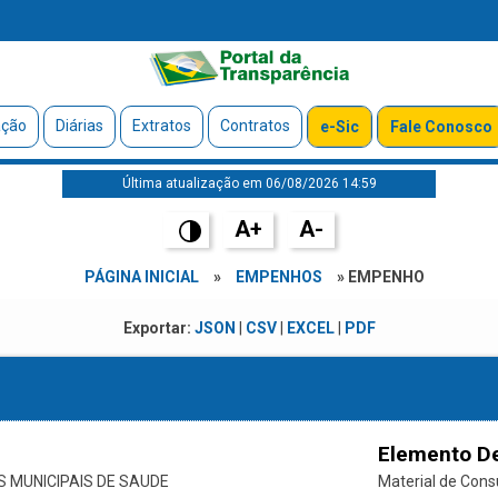
ação
Diárias
Extratos
Contratos
e-Sic
Fale Conosco
Última atualização em 06/08/2026 14:59
A+
A-
PÁGINA INICIAL
»
EMPENHOS
» EMPENHO
Exportar:
JSON
|
CSV
|
EXCEL
|
PDF
Elemento D
 MUNICIPAIS DE SAUDE
Material de Con