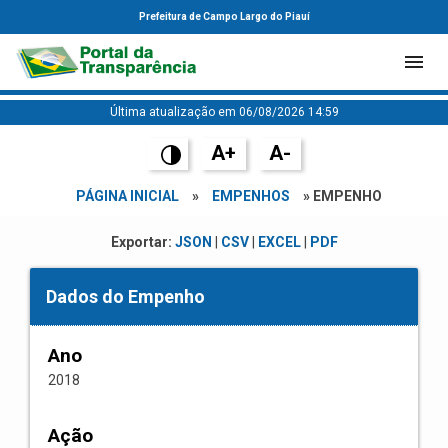
Prefeitura de Campo Largo do Piauí
Última atualização em 06/08/2026 14:59
A+
A-
PÁGINA INICIAL
»
EMPENHOS
» EMPENHO
Exportar:
JSON
|
CSV
|
EXCEL
|
PDF
Dados do Empenho
Ano
2018
Ação