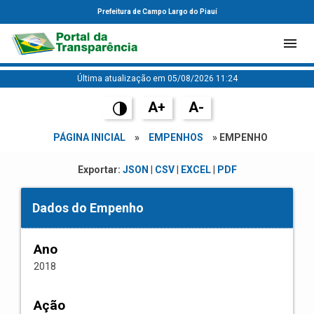
Prefeitura de Campo Largo do Piauí
Última atualização em 05/08/2026 11:24
A+
A-
PÁGINA INICIAL
»
EMPENHOS
» EMPENHO
Exportar:
JSON
|
CSV
|
EXCEL
|
PDF
Dados do Empenho
Ano
2018
Ação