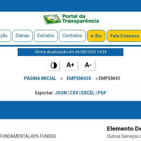
ação
Diárias
Extratos
Contratos
e-Sic
Fale Conosco
Última atualização em 06/08/2026 14:59
A+
A-
PÁGINA INICIAL
»
EMPENHOS
» EMPENHO
Exportar:
JSON
|
CSV
|
EXCEL
|
PDF
Elemento D
O FUNDAMENTAL40% FUNDEB
Outros Serviços d