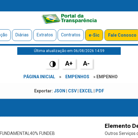
ação
Diárias
Extratos
Contratos
e-Sic
Fale Conosco
Última atualização em 06/08/2026 14:59
A+
A-
PÁGINA INICIAL
»
EMPENHOS
» EMPENHO
Exportar:
JSON
|
CSV
|
EXCEL
|
PDF
Elemento D
O FUNDAMENTAL40% FUNDEB
Outros Serviços d