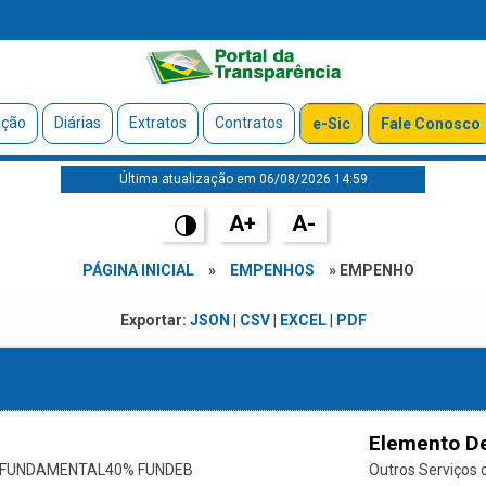
ação
Diárias
Extratos
Contratos
e-Sic
Fale Conosco
Última atualização em 06/08/2026 14:59
A+
A-
PÁGINA INICIAL
»
EMPENHOS
» EMPENHO
Exportar:
JSON
|
CSV
|
EXCEL
|
PDF
Elemento D
O FUNDAMENTAL40% FUNDEB
Outros Serviços d