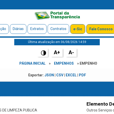
ação
Diárias
Extratos
Contratos
e-Sic
Fale Conosco
Última atualização em 06/08/2026 14:59
A+
A-
PÁGINA INICIAL
»
EMPENHOS
» EMPENHO
Exportar:
JSON
|
CSV
|
EXCEL
|
PDF
Elemento D
 DE LIMPEZA PUBLICA
Outros Serviços d