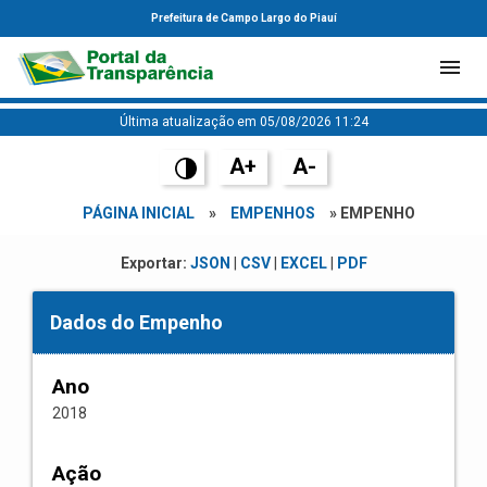
Prefeitura de Campo Largo do Piauí
Última atualização em 05/08/2026 11:24
A+
A-
PÁGINA INICIAL
»
EMPENHOS
» EMPENHO
Exportar:
JSON
|
CSV
|
EXCEL
|
PDF
Dados do Empenho
Ano
2018
Ação