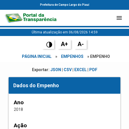
Prefeitura de Campo Largo do Piauí
Última atualização em 06/08/2026 14:59
A+
A-
PÁGINA INICIAL
»
EMPENHOS
» EMPENHO
Exportar:
JSON
|
CSV
|
EXCEL
|
PDF
Dados do Empenho
Ano
2018
Ação