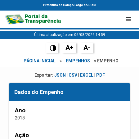
Prefeitura de Campo Largo do Piauí
Última atualização em 06/08/2026 14:59
A+
A-
PÁGINA INICIAL
»
EMPENHOS
» EMPENHO
Exportar:
JSON
|
CSV
|
EXCEL
|
PDF
Dados do Empenho
Ano
2018
Ação