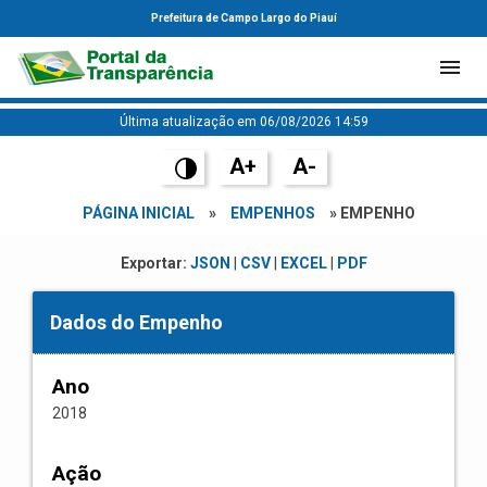
Prefeitura de Campo Largo do Piauí
Última atualização em 06/08/2026 14:59
A+
A-
PÁGINA INICIAL
»
EMPENHOS
» EMPENHO
Exportar:
JSON
|
CSV
|
EXCEL
|
PDF
Dados do Empenho
Ano
2018
Ação