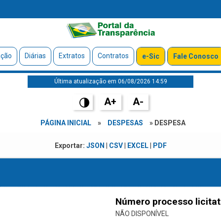
ação
Diárias
Extratos
Contratos
e-Sic
Fale Conosco
Última atualização em 06/08/2026 14:59
A+
A-
PÁGINA INICIAL
»
DESPESAS
» DESPESA
Exportar:
JSON
|
CSV
|
EXCEL
|
PDF
Número processo licitat
NÃO DISPONÍVEL