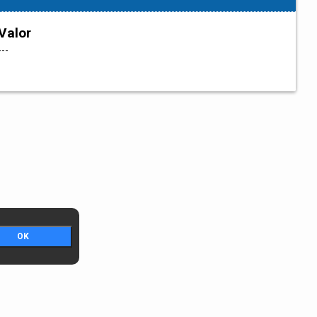
Valor
---
OK