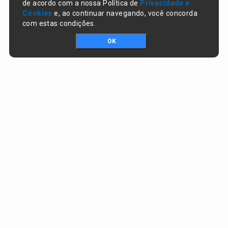
de acordo com a nossa Política de
Privacidade e
Cookies
e, ao continuar navegando, você concorda
com estas condições.
OK
Portal da transparência © Copyright. Todos os direitos reservados
Prefeitura de Campo Largo do Piauí / PI
CNPJ:
01.612.754/0001-65