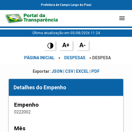
Prefeitura de Campo Largo do Piauí
Última atualização em 05/08/2026 11:24
A+
A-
PÁGINA INICIAL
»
DESPESAS
» DESPESA
Exportar:
JSON
|
CSV
|
EXCEL
|
PDF
Detalhes do Empenho
Empenho
0222002
Mês