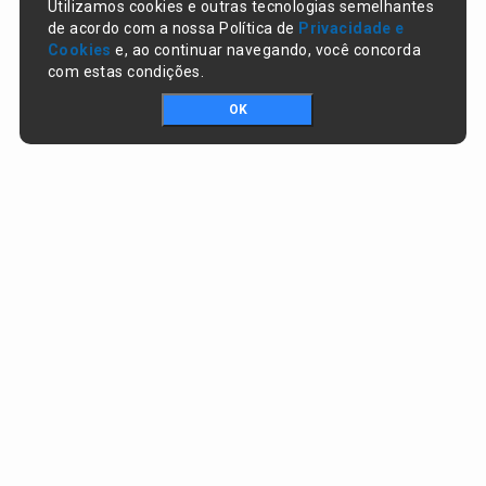
Utilizamos cookies e outras tecnologias semelhantes
de acordo com a nossa Política de
Privacidade e
Cookies
e, ao continuar navegando, você concorda
com estas condições.
OK
Portal da transparência © Copyright. Todos os direitos reservados
Prefeitura de Campo Largo do Piauí / PI