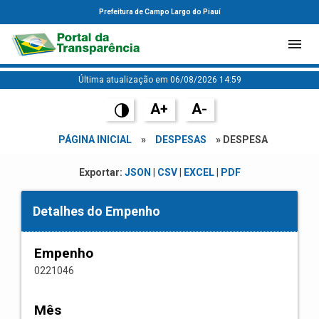
Prefeitura de Campo Largo do Piauí
Última atualização em 06/08/2026 14:59
A+
A-
PÁGINA INICIAL
»
DESPESAS
» DESPESA
Exportar:
JSON
|
CSV
|
EXCEL
|
PDF
Detalhes do Empenho
Empenho
0221046
Mês