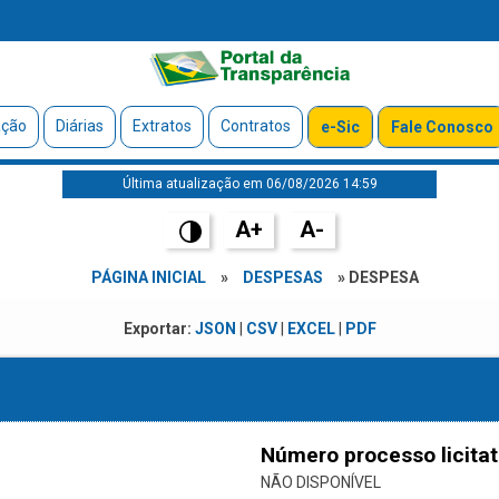
ação
Diárias
Extratos
Contratos
e-Sic
Fale Conosco
Última atualização em 06/08/2026 14:59
A+
A-
PÁGINA INICIAL
»
DESPESAS
» DESPESA
Exportar:
JSON
|
CSV
|
EXCEL
|
PDF
Número processo licitat
NÃO DISPONÍVEL