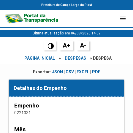
Prefeitura de Campo Largo do Piauí
Última atualização em 06/08/2026 14:59
A+
A-
PÁGINA INICIAL
»
DESPESAS
» DESPESA
Exportar:
JSON
|
CSV
|
EXCEL
|
PDF
Detalhes do Empenho
Empenho
0221031
Mês