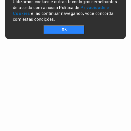
Utilizamos cookies e outras tecnologias semelhantes
de acordo com a nossa Política de
Privacidade e
Cookies
e, ao continuar navegando, você concorda
com estas condições.
OK
Portal da transparência © Copyright. Todos os direitos reservados
Prefeitura de Campo Largo do Piauí / PI