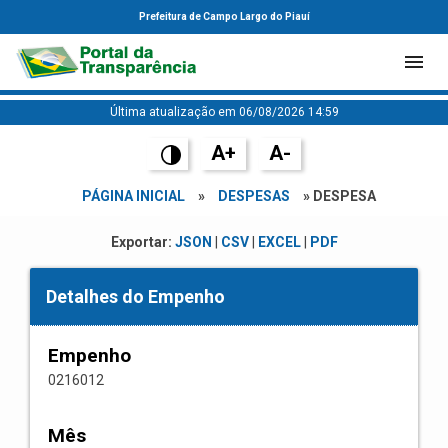
Prefeitura de Campo Largo do Piauí
Última atualização em 06/08/2026 14:59
A+
A-
PÁGINA INICIAL
»
DESPESAS
» DESPESA
Exportar:
JSON
|
CSV
|
EXCEL
|
PDF
Detalhes do Empenho
Empenho
0216012
Mês