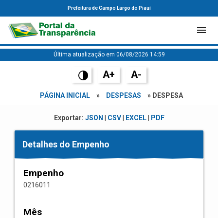
Prefeitura de Campo Largo do Piauí
Última atualização em 06/08/2026 14:59
A+
A-
PÁGINA INICIAL
»
DESPESAS
» DESPESA
Exportar:
JSON
|
CSV
|
EXCEL
|
PDF
Detalhes do Empenho
Empenho
0216011
Mês