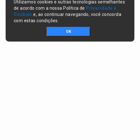
Utilizamos cookies e outras tecnologias semelhantes
de acordo com a nossa Política de
Privacidade e
Cookies
e, ao continuar navegando, você concorda
com estas condições.
OK
Portal da transparência © Copyright. Todos os direitos reservados
Prefeitura de Campo Largo do Piauí / PI