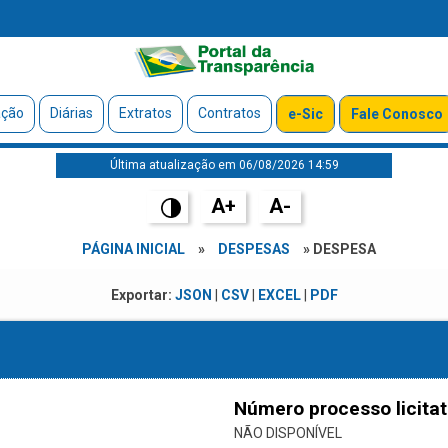
ação
Diárias
Extratos
Contratos
e-Sic
Fale Conosco
Última atualização em 06/08/2026 14:59
A+
A-
PÁGINA INICIAL
»
DESPESAS
» DESPESA
Exportar:
JSON
|
CSV
|
EXCEL
|
PDF
Número processo licitat
NÃO DISPONÍVEL