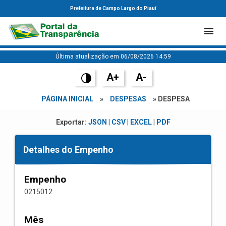
Prefeitura de Campo Largo do Piauí
Última atualização em 06/08/2026 14:59
A+
A-
PÁGINA INICIAL
»
DESPESAS
» DESPESA
Exportar:
JSON
|
CSV
|
EXCEL
|
PDF
Detalhes do Empenho
Empenho
0215012
Mês