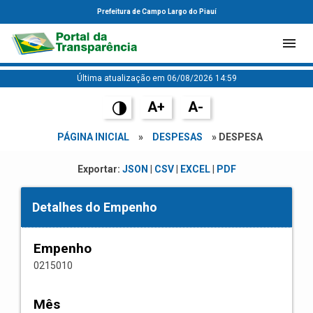
Prefeitura de Campo Largo do Piauí
Última atualização em 06/08/2026 14:59
A+
A-
PÁGINA INICIAL
»
DESPESAS
» DESPESA
Exportar:
JSON
|
CSV
|
EXCEL
|
PDF
Detalhes do Empenho
Empenho
0215010
Mês