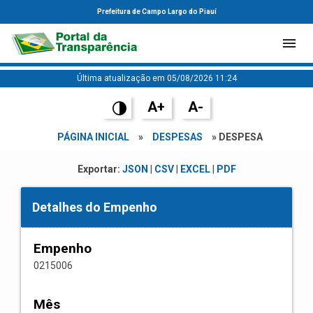
Prefeitura de Campo Largo do Piauí
Última atualização em 05/08/2026 11:24
A+
A-
PÁGINA INICIAL
»
DESPESAS
» DESPESA
Exportar:
JSON
|
CSV
|
EXCEL
|
PDF
Detalhes do Empenho
Empenho
0215006
Mês