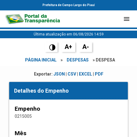
Prefeitura de Campo Largo do Piauí
Última atualização em 06/08/2026 14:59
A+
A-
PÁGINA INICIAL
»
DESPESAS
» DESPESA
Exportar:
JSON
|
CSV
|
EXCEL
|
PDF
Detalhes do Empenho
Empenho
0215005
Mês