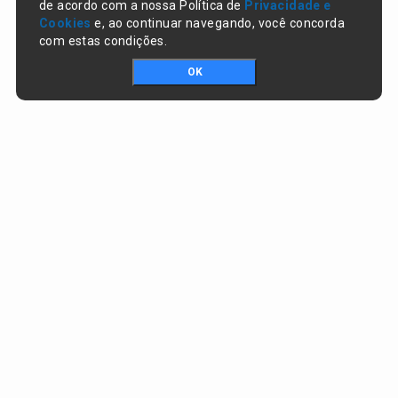
de acordo com a nossa Política de
Privacidade e
Cookies
e, ao continuar navegando, você concorda
com estas condições.
OK
Portal da transparência © Copyright. Todos os direitos reservados
Prefeitura de Campo Largo do Piauí / PI
CNPJ:
01.612.754/0001-65