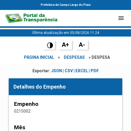
Prefeitura de Campo Largo do Piauí
Última atualização em 05/08/2026 11:24
A+
A-
PÁGINA INICIAL
»
DESPESAS
» DESPESA
Exportar:
JSON
|
CSV
|
EXCEL
|
PDF
Detalhes do Empenho
Empenho
0215002
Mês