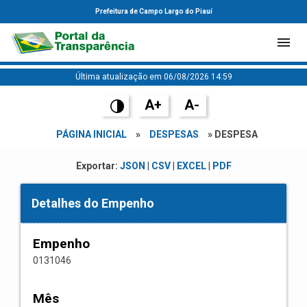
Prefeitura de Campo Largo do Piauí
Última atualização em 06/08/2026 14:59
A+
A-
PÁGINA INICIAL
»
DESPESAS
» DESPESA
Exportar:
JSON
|
CSV
|
EXCEL
|
PDF
Detalhes do Empenho
Empenho
0131046
Mês