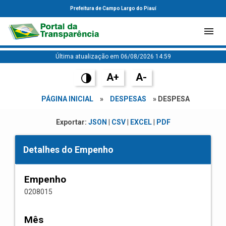
Prefeitura de Campo Largo do Piauí
Última atualização em 06/08/2026 14:59
A+
A-
PÁGINA INICIAL
»
DESPESAS
» DESPESA
Exportar:
JSON
|
CSV
|
EXCEL
|
PDF
Detalhes do Empenho
Empenho
0208015
Mês