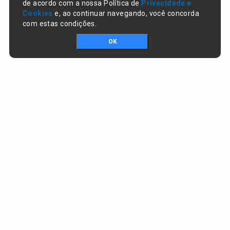
de acordo com a nossa Política de
Privacidade e
Cookies
e, ao continuar navegando, você concorda
com estas condições.
OK
Portal da transparência © Copyright. Todos os direitos reservados
Prefeitura de Campo Largo do Piauí / PI
CNPJ:
01.612.754/0001-65