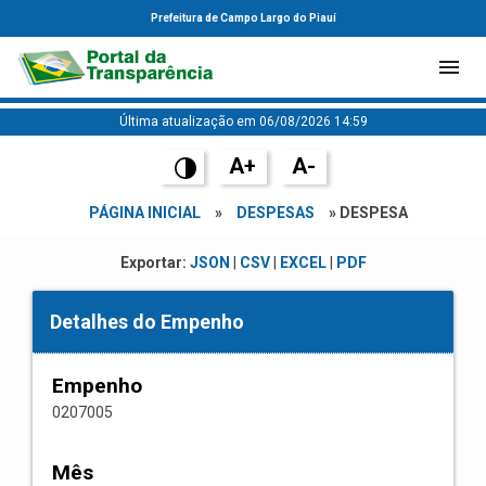
Prefeitura de Campo Largo do Piauí
Última atualização em 06/08/2026 14:59
A+
A-
PÁGINA INICIAL
»
DESPESAS
» DESPESA
Exportar:
JSON
|
CSV
|
EXCEL
|
PDF
Detalhes do Empenho
Empenho
0207005
Mês