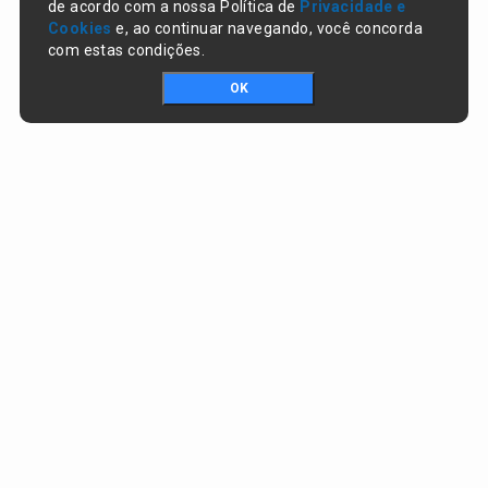
de acordo com a nossa Política de
Privacidade e
Cookies
e, ao continuar navegando, você concorda
com estas condições.
OK
Portal da transparência © Copyright. Todos os direitos reservados
Prefeitura de Campo Largo do Piauí / PI
CNPJ:
01.612.754/0001-65