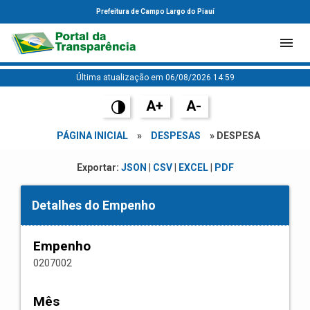
Prefeitura de Campo Largo do Piauí
Última atualização em 06/08/2026 14:59
A+
A-
PÁGINA INICIAL
»
DESPESAS
» DESPESA
Exportar:
JSON
|
CSV
|
EXCEL
|
PDF
Detalhes do Empenho
Empenho
0207002
Mês