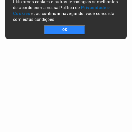
Utilizamos cookies e outras tecnologias semelhantes
de acordo com a nossa Política de
Privacidade e
Cookies
e, ao continuar navegando, você concorda
com estas condições.
OK
Portal da transparência © Copyright. Todos os direitos reservados
Prefeitura de Campo Largo do Piauí / PI