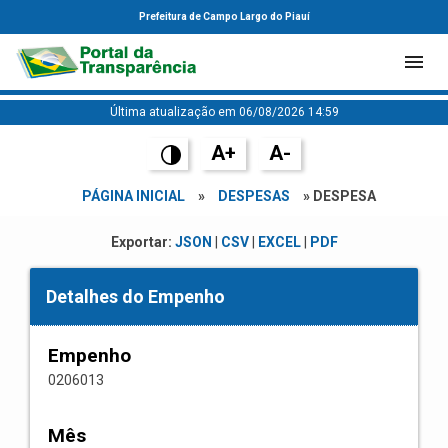
Prefeitura de Campo Largo do Piauí
Última atualização em 06/08/2026 14:59
A+
A-
PÁGINA INICIAL
»
DESPESAS
» DESPESA
Exportar:
JSON
|
CSV
|
EXCEL
|
PDF
Detalhes do Empenho
Empenho
0206013
Mês